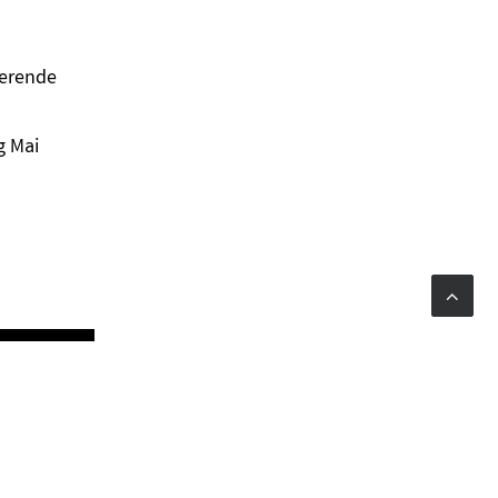
ierende
g Mai